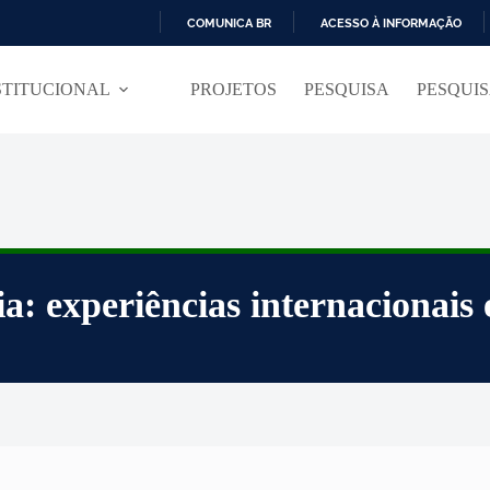
COMUNICA BR
ACESSO À INFORMAÇÃO
I
R
STITUCIONAL
PROJETOS
PESQUISA
PESQUI
P
A
R
A
O
C
O
N
T
E
Ú
a: experiências internacionais
D
O