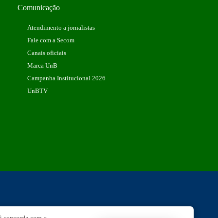
Comunicação
Atendimento a jornalistas
Fale com a Secom
Canais oficiais
Marca UnB
Campanha Institucional 2026
UnBTV
Ouvidoria
UnB