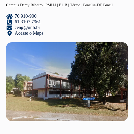
Campus Darcy Ribeiro | PMU-I | Bl. B | Térreo | Brasília-DF, Brasil
70.910-900
61 3107.7961
ceag@unb.br
Acesse o Maps