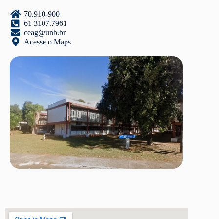
70.910-900
61 3107.7961
ceag@unb.br
Acesse o Maps