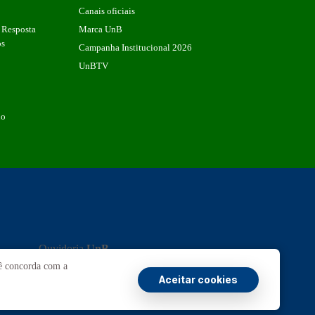
Canais oficiais
 Resposta
Marca UnB
os
Campanha Institucional 2026
UnBTV
io
Ouvidoria
UnB
cê concorda com a
ransparência e Prestação de Contas
Aceitar cookies