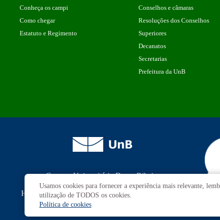
Conheça os campi
Conselhos e câmaras
Como chegar
Resoluções dos Conselhos
Estatuto e Regimento
Superiores
Decanatos
Secretarias
Prefeitura da UnB
Campus
Universitário Darcy Ribeiro
Brasília-DF | CEP 70910-900
Usamos cookies para fornecer a experiência mais relevante, lembr
Horário de funcionamento: de 2ª a 6ª, das 7h às 23h.
utilização de TODOS os cookies.
Sábado, das 8h às 18h.
Política de cookies