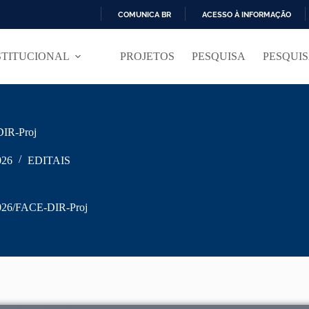
COMUNICA BR
ACESSO À INFORMAÇÃO
I
R
STITUCIONAL
PROJETOS
PESQUISA
PESQUI
P
A
R
A
O
C
IR-Proj
O
N
T
026
EDITAIS
E
Ú
D
026/FACE-DIR-Proj
O